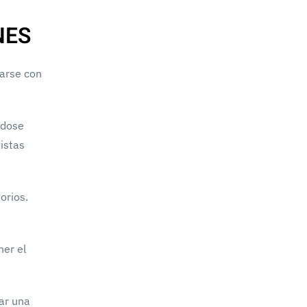
NES
narse con
ndose
vistas
orios.
ner el
ear una