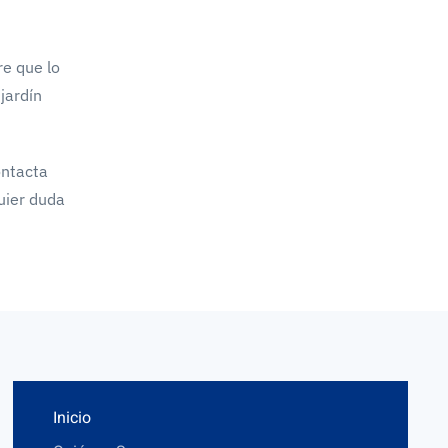
re que lo
jardín
ontacta
uier duda
Inicio