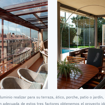
uminio realizar para su terraza, ático, porche, patio o jardín, 
 adecuada de estos tres factores obtenemos el proyecto ide