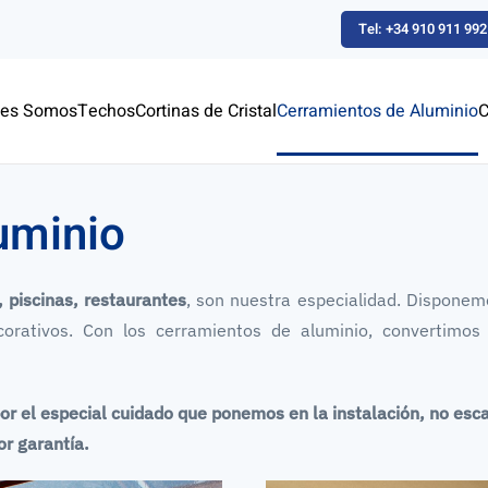
Tel: +34 910 911 992
nes Somos
Techos
Cortinas de Cristal
Cerramientos de Aluminio
C
Cerramientos de Aluminio
Cerramientos de Aluminio
Cerramientos de Alumini
Cerramientos de Al
ramientos de Alum
uminio
Asesoramiento gratuito
 piscinas, restaurantes
, son nuestra especialidad. Dispone
orativos. Con los cerramientos de aluminio, convertimos 
or el especial cuidado que ponemos en la instalación, no es
r garantía.