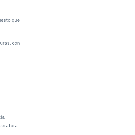
puesto que
turas, con
cia
mperatura