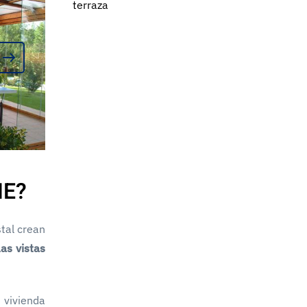
terraza
HE?
stal crean
as vistas
 vivienda