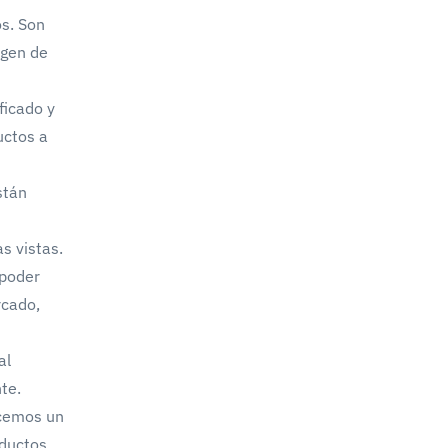
os. Son
egen de
ficado y
uctos a
stán
s vistas.
 poder
rcado,
al
te.
ecemos un
oductos