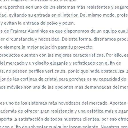
 para porches son uno de los sistemas más resistentes y segur
edad, evitando su entrada en el interior. Del mismo modo, prot
 evitan la entrada de polvo y polen.
s de Fraimar Aluminios es que disponemos de un equipo cuali
ier circunstancia y necesidad. De esta forma, diseñamos prod
o siempre la mejor solución para tu proyecto.
roductos cuenten con las mejores características. Por ello, e
el mercado y un diseño elegante y sofisticado con el fin de
 no poseen perfiles verticales, por lo que nada obstaculiza la
jor de las cortinas de cristal para porches es su capacidad de
chos móviles son una de las opciones más demandadas del me
 es uno de los sistemas más novedosos del mercado. Aportan 
además de ofrecer gran resistencia y una estética más elegan
porta la satisfacción de todos nuestros clientes, por eso ofr
z con el fin de solventar cualquier inconveniente. Nuestros pr