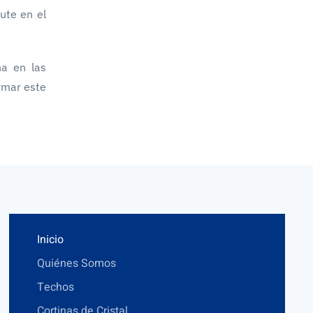
ute en el
na en las
rmar este
Inicio
Quiénes Somos
Techos
Cortinas de Cristal