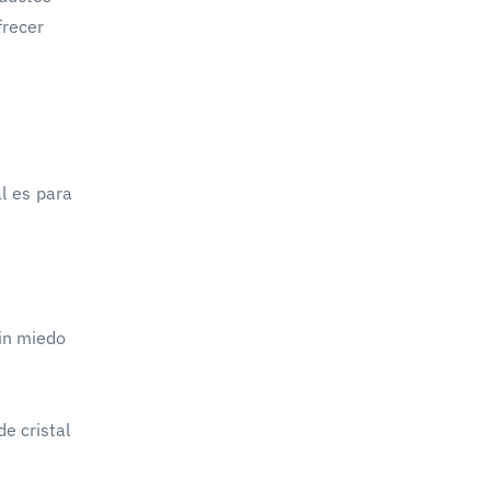
frecer
l es para
sin miedo
e cristal